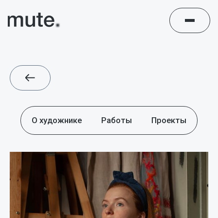
О художнике
Работы
Проекты