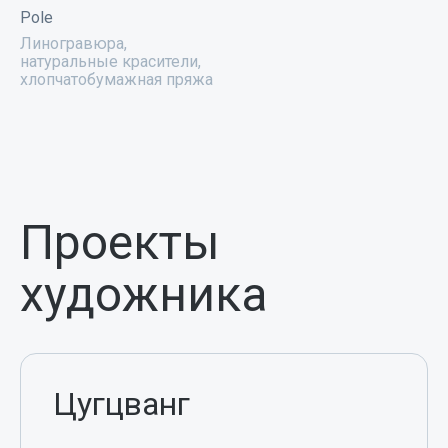
Pole
Линогравюра,
натуральные красители,
хлопчатобумажная пряжа
Проекты
художника
Цугцванг