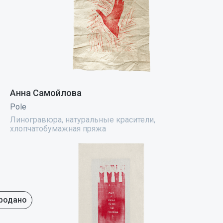
Анна Самойлова
Pole
Линогравюра, натуральные красители,
хлопчатобумажная пряжа
родано