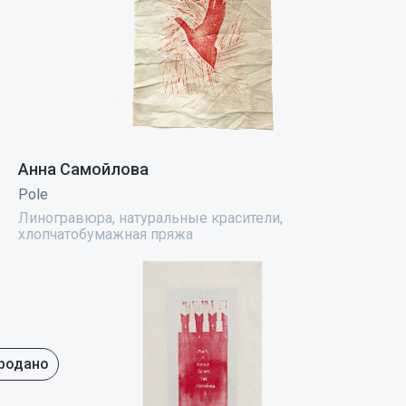
Анна Самойлова
Pole
Линогравюра, натуральные красители,
хлопчатобумажная пряжа
родано