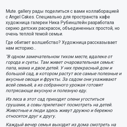
Mute. gallery рады поделиться с вами коллаборацией
с Angel Cakes. Специально для пространств кафе
художница галереи Ника Рубинштейн разработала
серию детских раскрасок, объединенных простой, но
очень теплой темой семьи.
Где обитает волшебство? Художница рассказывает
нам историю...
"В одном замечательном тихом месте, вдалеке от
города и суеты. Там живет очаровательная семья:
папа, мама и двое детей. У них прекрасный дом и
большой сад, в котором растут все самые полезные и
вкусные овощи и фрукты. За садом они ухаживают
всей семьей, а из собранного урожая готовят
потрясающе вкусную и полезную еду.
Из леса в этот сад приходят олени угоститься
грушами, а совы прилетают посмотреть на детей.
Животные и люди здесь живут дружно и бережно
относятся друг к другу.
Каждый вечер семья выходит из дома смотреть на