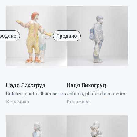
родано
Продано
Надя Лихогруд
Надя Лихогруд
Untitled, photo album series
Untitled, photo album series
Керамика
Керамика