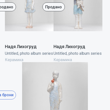
родано
Продано
Надя Лихогруд
Надя Лихогруд
Untitled, photo album series
Untitled, photo album series
Керамика
Керамика
а брони