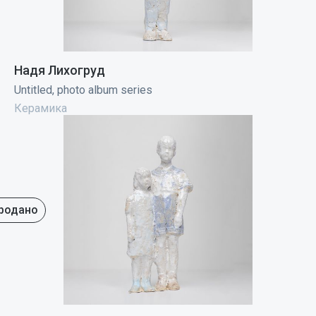
Надя Лихогруд
Untitled, photo album series
Керамика
родано