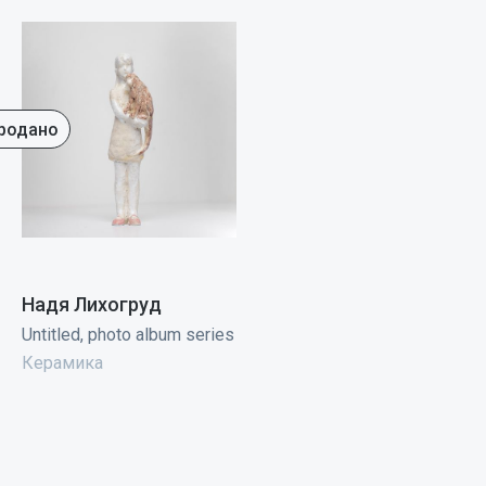
родано
Надя Лихогруд
Untitled, photo album series
Керамика